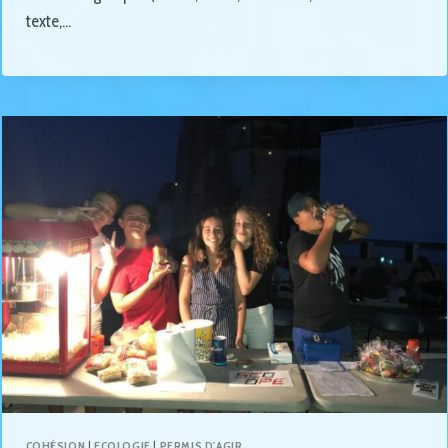
texte,…
COHÉSION
|
ECOLOGIE
|
PERMIS D'AGIR