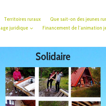
Territoires ruraux
Que sait-on des jeunes ru
age juridique
Financement de l’animation j
Solidaire