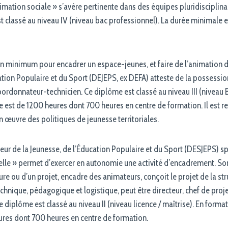
animation sociale » s’avère pertinente dans des équipes pluridisciplina
st classé au niveau IV (niveau bac professionnel). La durée minimale 
n minimum pour encadrer un espace-jeunes, et faire de l’animation d
cation Populaire et du Sport (DEJEPS, ex DEFA) atteste de la possess
oordonnateur-technicien. Ce diplôme est classé au niveau III (niveau B
ale est de 1200 heures dont 700 heures en centre de formation. Il es
en œuvre des politiques de jeunesse territoriales.
eur de la Jeunesse, de l’Éducation Populaire et du Sport (DESJEPS) sp
lle » permet d’exercer en autonomie une activité d’encadrement. Son 
e ou d’un projet, encadre des animateurs, conçoit le projet de la struct
hnique, pédagogique et logistique, peut être directeur, chef de proje
 diplôme est classé au niveau II (niveau licence / maîtrise). En formati
res dont 700 heures en centre de formation.