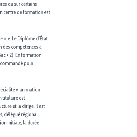
ires ou sur certains
en centre de formation est
e rue. Le Diplôme d’État
ion des compétences à
ac + 2). En formation
t recommandé pour
écialité « animation
titulaire est
ure et la dirige. Il est
t, délégué régional,
on initiale, la durée