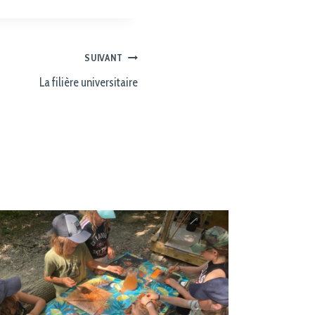
SUIVANT
La filière universitaire
La form
différe