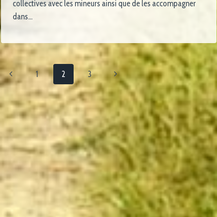
collectives avec les mineurs ainsi que de les accompagner
dans…
1
2
3