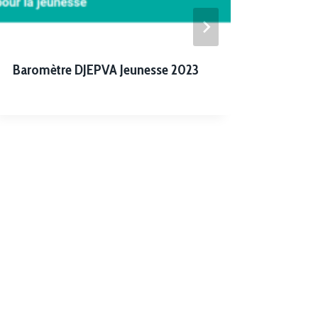
Baromètre DJEPVA Jeunesse 2023
Qui so
Caract
socio