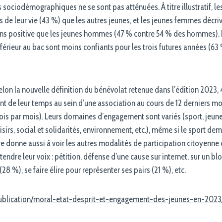
 sociodémographiques ne se sont pas atténuées. À titre illustratif, l
s de leur vie (43 %) que les autres jeunes, et les jeunes femmes décriv
 positive que les jeunes hommes (47 % contre 54 % des hommes). En
nférieur au bac sont moins confiants pour les trois futures années (63
elon la nouvelle définition du bénévolat retenue dans l’édition 2023,
 de leur temps au sein d’une association au cours de 12 derniers m
fois par mois). Leurs domaines d’engagement sont variés (sport, jeune
oisirs, social et solidarités, environnement, etc.), même si le sport dem
e donne aussi à voir les autres modalités de participation citoyenne 
endre leur voix : pétition, défense d’une cause sur internet, sur un bl
28 %), se faire élire pour représenter ses pairs (21 %), etc.
r/publication/moral-etat-desprit-et-engagement-des-jeunes-en-2023