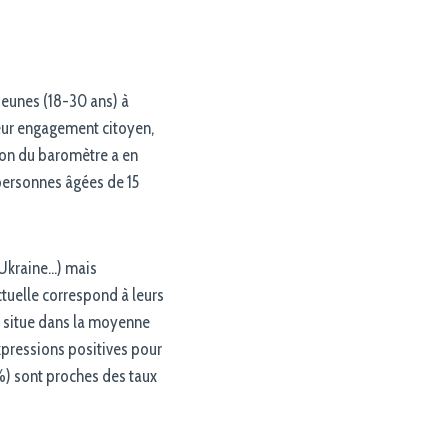
jeunes (18-30 ans) à
 leur engagement citoyen,
lon du baromètre a en
 personnes âgées de 15
 Ukraine…) mais
ctuelle correspond à leurs
e situe dans la moyenne
xpressions positives pour
7 %) sont proches des taux