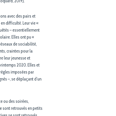
Coquard, 2019].
ions avec des pairs et
n difficulté. Leur vie «
quêtés – essentiellement
olaire. Elles ont pu «
 réseaux de sociabilité,
ts, craintes pour la
re leur jeunesse et
rintemps 2020. Elles et
s règles imposées par
gnés –, se déplaçant d’un
te ou des soirées,
se sont retrouvés en petits
tives se sont retrouvés