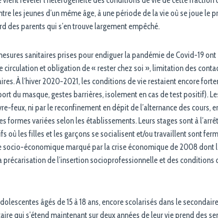
ntre les jeunes d’un même âge, à une période de la vie où se joue le 
rd des parents qui s’en trouve largement empêché.
esures sanitaires prises pour endiguer la pandémie de Covid-19 ont e
de circulation et obligation de « rester chez soi », limitation des cont
res. À l’hiver 2020-2021, les conditions de vie restaient encore fort
rt du masque, gestes barrières, isolement en cas de test positif). L
re-feux, ni par le reconfinement en dépit de l’alternance des cours, en
es formes variées selon les établissements. Leurs stages sont à l’arrêt
ifs où les filles et les garçons se socialisent et/ou travaillent sont fer
e socio-économique marqué par la crise économique de 2008 dont les
la précarisation de l’insertion socioprofessionnelle et des conditions d
adolescentes âgés de 15 à 18 ans, encore scolarisés dans le secondair
itaire qui s’étend maintenant sur deux années de leur vie prend des sen