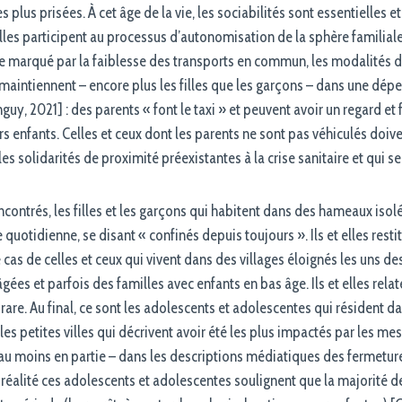
es plus prisées. À cet âge de la vie, les sociabilités sont essentielles 
lles participent au processus d’autonomisation de la sphère familiale 
e marqué par la faiblesse des transports en commun, les modalités d
aintiennent – encore plus les filles que les garçons – dans une dép
y, 2021] : des parents « font le taxi » et peuvent avoir un regard et
rs enfants. Celles et ceux dont les parents ne sont pas véhiculés doiv
les solidarités de proximité préexistantes à la crise sanitaire et qui s
contrés, les filles et les garçons qui habitent dans des hameaux isol
quotidienne, se disant « confinés depuis toujours ». Ils et elles rest
e cas de celles et ceux qui vivent dans des villages éloignés les uns de
es et parfois des familles avec enfants en bas âge. Ils et elles relate
rare. Au final, ce sont les adolescents et adolescentes qui résident dan
 petites villes qui décrivent avoir été les plus impactés par les mesur
– au moins en partie – dans les descriptions médiatiques des fermet
réalité ces adolescents et adolescentes soulignent que la majorité