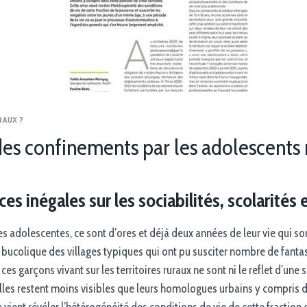
RAUX ?
es confinements par les adolescents 
 inégales sur les sociabilités, scolarités 
es adolescentes, ce sont d’ores et déjà deux années de leur vie qui so
ge bucolique des villages typiques qui ont pu susciter nombre de fan
 ces garçons vivant sur les territoires ruraux ne sont ni le reflet d’une
 elles restent moins visibles que leurs homologues urbains y compris 
se vient révéler l’hétérogénéité des conditions de vie de cette fraction 